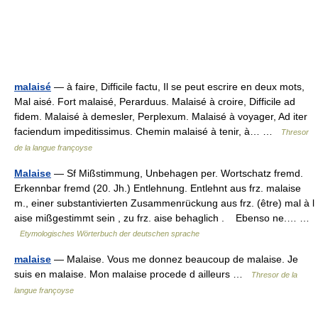
malaisé
— à faire, Difficile factu, Il se peut escrire en deux mots,
Mal aisé. Fort malaisé, Perarduus. Malaisé à croire, Difficile ad
fidem. Malaisé à demesler, Perplexum. Malaisé à voyager, Ad iter
faciendum impeditissimus. Chemin malaisé à tenir, à… …
Thresor
de la langue françoyse
Malaise
— Sf Mißstimmung, Unbehagen per. Wortschatz fremd.
Erkennbar fremd (20. Jh.) Entlehnung. Entlehnt aus frz. malaise
m., einer substantivierten Zusammenrückung aus frz. (être) mal à l
aise mißgestimmt sein , zu frz. aise behaglich . Ebenso ne.… …
Etymologisches Wörterbuch der deutschen sprache
malaise
— Malaise. Vous me donnez beaucoup de malaise. Je
suis en malaise. Mon malaise procede d ailleurs …
Thresor de la
langue françoyse