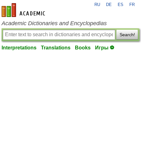
RU
DE
ES
FR
en-academic.com
Academic Dictionaries and Encyclopedias
Search!
Interpretations
Translations
Books
Игры ⚽