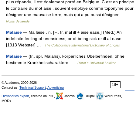
plus répandu, il est également porté en Belgique. C est en principe
le contraire du mot aise , souvent employé comme toponyme pour
désigner une mauvaise terre, mais qui a pu aussi désigner… …
Noms de famille
Malaise
— Ma laise , n. [F., fr. mal ill + aise ease.] (Med.) An
indefinite feeling of uneasiness, or of being sick or ill at ease.
[1913 Webster] …
The Collaborative International Dictionary of English
Malaise
— (fr., spr. Malähs), körperliches Übelbefinden, ohne
bestimmte Krankheitscharaktere …
Pierer's Universal-Lexikon
© Academic, 2000-2026
18+
Contact us:
Technical Support
,
Advertising
Dictionaries export
, created on PHP,
Joomla,
Drupal,
WordPress,
MODx.