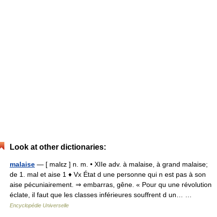
Look at other dictionaries:
malaise
— [ malɛz ] n. m. • XIIe adv. à malaise, à grand malaise;
de 1. mal et aise 1 ♦ Vx État d une personne qui n est pas à son
aise pécuniairement. ⇒ embarras, gêne. « Pour qu une révolution
éclate, il faut que les classes inférieures souffrent d un… …
Encyclopédie Universelle