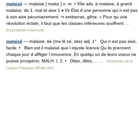
malaisé
— malaise [ malɛz ] n. m. • XIIe adv. à malaise, à grand
malaise; de 1. mal et aise 1 ♦ Vx État d une personne qui n est pas
à son aise pécuniairement. ⇒ embarras, gêne. « Pour qu une
révolution éclate, il faut que les classes inférieures souffrent …
Encyclopédie Universelle
malaisé
— malaisé, ée (ma lê zé, zée) adj. 1° Qui n est pas aisé,
facile. • Bien est il malaisé que l injuste licence Qu ils prennent
chaque jour d affliger l innocence, En quelqu un de leurs voeux ne
puisse prospérer, MALH. I, 2. • Dites, dites,… …
Dictionnaire de la
Langue Française d'Émile Littré