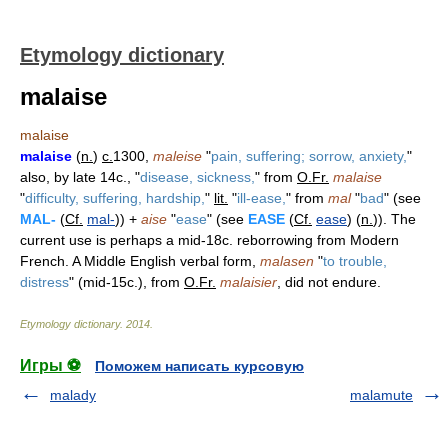
Etymology dictionary
malaise
malaise
malaise
(
n.
)
c.
1300,
maleise
"
pain, suffering; sorrow, anxiety,
"
also, by late 14c., "
disease, sickness,
" from
O.Fr.
malaise
"
difficulty, suffering, hardship,
"
lit.
"
ill-ease,
" from
mal
"
bad
" (see
MAL-
(
Cf.
mal-
)) +
aise
"
ease
" (see
EASE
(
Cf.
ease
) (
n.
)). The
current use is perhaps a mid-18c. reborrowing from Modern
French. A Middle English verbal form,
malasen
"
to trouble,
distress
" (mid-15c.), from
O.Fr.
malaisier
, did not endure.
Etymology dictionary
.
2014
.
Игры ⚽
Поможем написать курсовую
malady
malamute