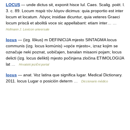
LOCUS
— unde dictus sit, exponit hisce Iul. Caes. Scalig. poët. l.
3. c. 89. Locum παρὰ τὸν λόγον dicimus: quia proportio est inter
locum et locatum. Λόγος insidiae dicuntur, quia veteres Graeci
locum priscâ et abolitâ voce sic appellabant: etiam inter… …
Hofmann J. Lexicon universale
locus
— (izg. lȍkus) m DEFINICIJA mjesto SINTAGMA locus
communis (izg. locus komúnis) »opće mjesto«, izraz kojim se
označuje neki poznat, uobičajen, banalan misaoni pojam; locus
delicti (izg. locus delìkti) mjesto počinjena zločina ETIMOLOGIJA
lat …
Hrvatski jezični portal
locus
— anat. Voz latina que significa lugar. Medical Dictionary.
2011. locus Lugar o posición determ …
Diccionario médico