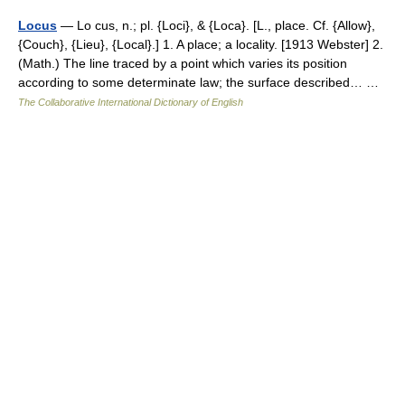
Locus
— Lo cus, n.; pl. {Loci}, & {Loca}. [L., place. Cf. {Allow},
{Couch}, {Lieu}, {Local}.] 1. A place; a locality. [1913 Webster] 2.
(Math.) The line traced by a point which varies its position
according to some determinate law; the surface described… …
The Collaborative International Dictionary of English