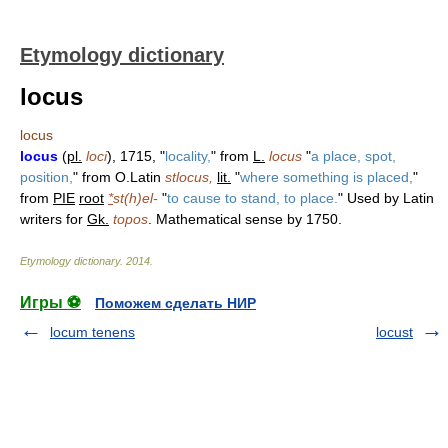
Etymology dictionary
locus
locus
locus
(
pl.
loci
), 1715, "
locality,
" from
L.
locus
"
a place, spot,
position,
" from O.Latin
stlocus,
lit.
"
where something is placed,
"
from
PIE
root
*
st(h)el-
"
to cause to stand, to place.
" Used by Latin
writers for
Gk.
topos
. Mathematical sense by 1750.
Etymology dictionary
.
2014
.
Игры ⚽
Поможем сделать НИР
locum tenens
locust