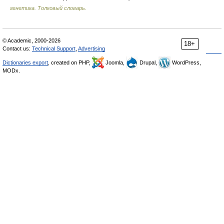
генетика. Толковый словарь.
© Academic, 2000-2026
18+
Contact us:
Technical Support
,
Advertising
Dictionaries export
, created on PHP,
Joomla,
Drupal,
WordPress,
MODx.