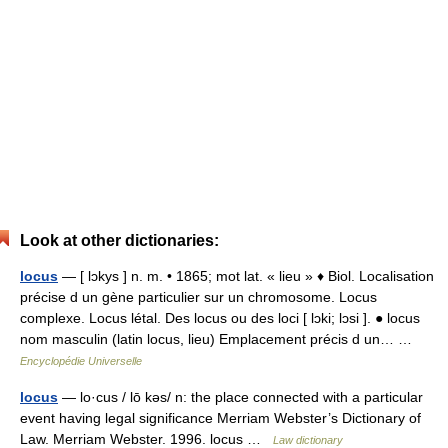
Look at other dictionaries:
locus
— [ lɔkys ] n. m. • 1865; mot lat. « lieu » ♦ Biol. Localisation
précise d un gène particulier sur un chromosome. Locus
complexe. Locus létal. Des locus ou des loci [ lɔki; lɔsi ]. ● locus
nom masculin (latin locus, lieu) Emplacement précis d un… …
Encyclopédie Universelle
locus
— lo·cus / lō kəs/ n: the place connected with a particular
event having legal significance Merriam Webster’s Dictionary of
Law. Merriam Webster. 1996. locus …
Law dictionary