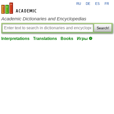
RU
DE
ES
FR
en-academic.com
Academic Dictionaries and Encyclopedias
Search!
Interpretations
Translations
Books
Игры ⚽