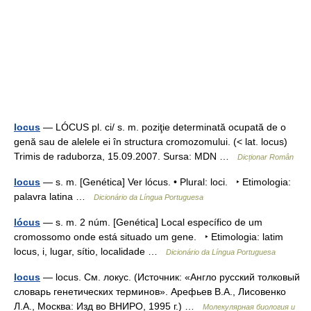
locus
— LÓCUS pl. ci/ s. m. poziţie determinată ocupată de o
genă sau de alelele ei în structura cromozomului. (< lat. locus)
Trimis de raduborza, 15.09.2007. Sursa: MDN …
Dicționar Român
locus
— s. m. [Genética] Ver lócus. • Plural: loci. ‣ Etimologia:
palavra latina …
Dicionário da Língua Portuguesa
lócus
— s. m. 2 núm. [Genética] Local específico de um
cromossomo onde está situado um gene. ‣ Etimologia: latim
locus, i, lugar, sítio, localidade …
Dicionário da Língua Portuguesa
locus
— locus. См. локус. (Источник: «Англо русский толковый
словарь генетических терминов». Арефьев В.А., Лисовенко
Л.А., Москва: Изд во ВНИРО, 1995 г.) …
Молекулярная биология и