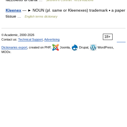
Sinonimi e Contrari. Terza edizione
Kleenex
— ► NOUN (pl. same or Kleenexes) trademark ▪ a paper
tissue …
English terms dictionary
© Academic, 2000-2026
18+
Contact us:
Technical Support
,
Advertising
Dictionaries export
, created on PHP,
Joomla,
Drupal,
WordPress,
MODx.