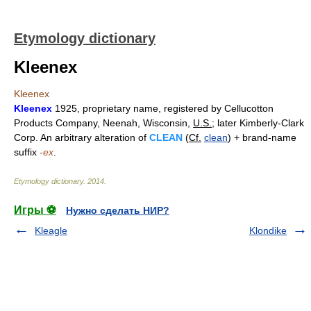
Etymology dictionary
Kleenex
Kleenex
Kleenex
1925, proprietary name, registered by Cellucotton
Products Company, Neenah, Wisconsin,
U.S.
; later Kimberly-Clark
Corp. An arbitrary alteration of
CLEAN
(
Cf.
clean
) + brand-name
suffix
-ex
.
Etymology dictionary
.
2014
.
Игры ⚽
Нужно сделать НИР?
Kleagle
Klondike