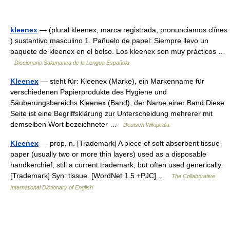
kleenex
— (plural kleenex; marca registrada; pronunciamos clínes
) sustantivo masculino 1. Pañuelo de papel: Siempre llevo un
paquete de kleenex en el bolso. Los kleenex son muy prácticos …
Diccionario Salamanca de la Lengua Española
Kleenex
— steht für: Kleenex (Marke), ein Markenname für
verschiedenen Papierprodukte des Hygiene und
Säuberungsbereichs Kleenex (Band), der Name einer Band Diese
Seite ist eine Begriffsklärung zur Unterscheidung mehrerer mit
demselben Wort bezeichneter …
Deutsch Wikipedia
Kleenex
— prop. n. [Trademark] A piece of soft absorbent tissue
paper (usually two or more thin layers) used as a disposable
handkerchief; still a current trademark, but often used generically.
[Trademark] Syn: tissue. [WordNet 1.5 +PJC] …
The Collaborative
International Dictionary of English