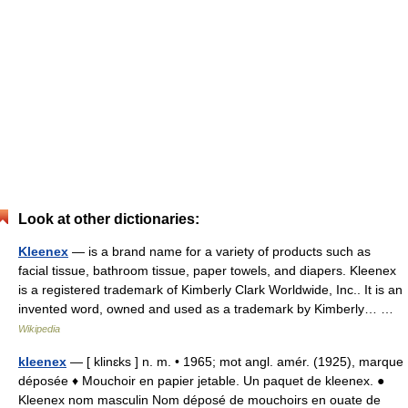
Look at other dictionaries:
Kleenex
— is a brand name for a variety of products such as
facial tissue, bathroom tissue, paper towels, and diapers. Kleenex
is a registered trademark of Kimberly Clark Worldwide, Inc.. It is an
invented word, owned and used as a trademark by Kimberly… …
Wikipedia
kleenex
— [ klinɛks ] n. m. • 1965; mot angl. amér. (1925), marque
déposée ♦ Mouchoir en papier jetable. Un paquet de kleenex. ●
Kleenex nom masculin Nom déposé de mouchoirs en ouate de