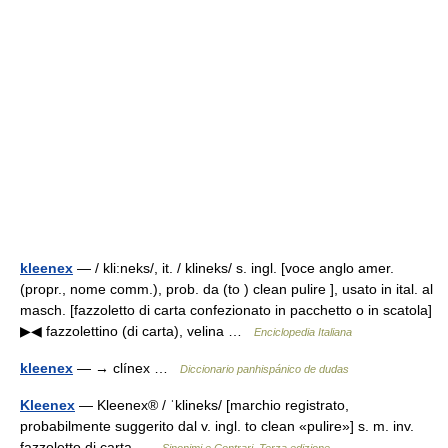
kleenex
— / kli:neks/, it. / klineks/ s. ingl. [voce anglo amer.
(propr., nome comm.), prob. da (to ) clean pulire ], usato in ital. al
masch. [fazzoletto di carta confezionato in pacchetto o in scatola]
▶◀ fazzolettino (di carta), velina …
Enciclopedia Italiana
kleenex
— → clínex …
Diccionario panhispánico de dudas
Kleenex
— Kleenex® / ˈklineks/ [marchio registrato,
probabilmente suggerito dal v. ingl. to clean «pulire»] s. m. inv.
fazzoletto di carta …