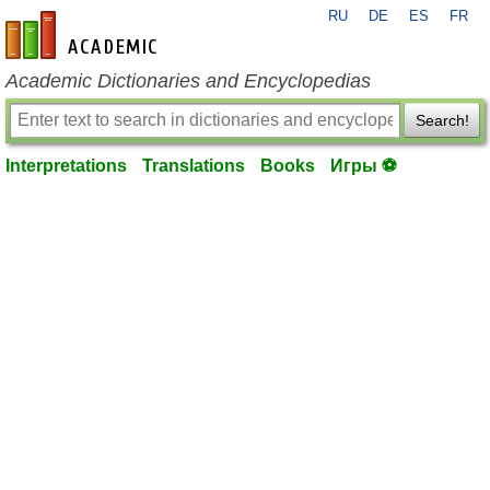
RU
DE
ES
FR
en-academic.com
Academic Dictionaries and Encyclopedias
Search!
Interpretations
Translations
Books
Игры ⚽