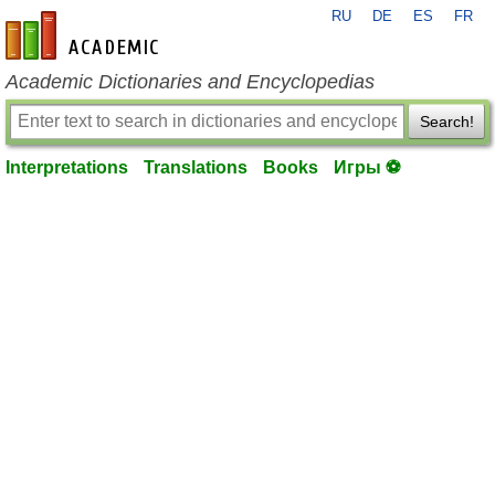
RU
DE
ES
FR
en-academic.com
Academic Dictionaries and Encyclopedias
Search!
Interpretations
Translations
Books
Игры ⚽