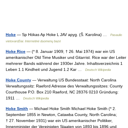
Hoke
— Sp Hòkas Ap Hoke L JAV apyg. (Š. Karolina) …
Pasaulio
vietovardžiai. Internetinė duomenų bazė
Hoke Rice
— (* 8. Januar 1909; † 26. Mai 1974) war ein US
amerikanischer Old Time Musiker und Gitarrist. Rice war der Leiter
mehrerer Bands während der 1930er Jahre. Inhaltsverzeichnis 1
Leben 1.1 Kindheit und Jugend 1.2 Kar …
Deutsch Wikipedia
Hoke County
— Verwaltung US Bundesstaat: North Carolina
Verwaltungssitz: Raeford Adresse des Verwaltungssitzes: County
Courthouse P.O. Box 210 Raeford, NC 28376 0210 Gründung:
1911 …
Deutsch Wikipedia
Hoke Smith
— Michael Hoke Smith Michael Hoke Smith (* 2.
September 1855 in Newton, Catawba County, North Carolina;
† 27. November 1931) war ein US amerikanischer Politiker,
Innenminister der Vereinigten Staaten von 1893 bis 1896 und