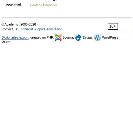
zweimal …
Deutsch Wikipedia
© Academic, 2000-2026
18+
Contact us:
Technical Support
,
Advertising
Dictionaries export
, created on PHP,
Joomla,
Drupal,
WordPress,
MODx.