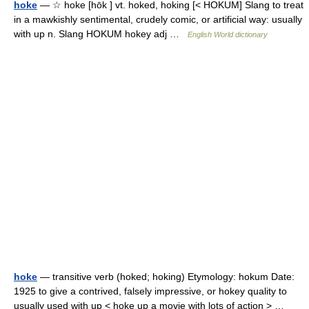
hoke
— ☆ hoke [hōk ] vt. hoked, hoking [< HOKUM] Slang to treat
in a mawkishly sentimental, crudely comic, or artificial way: usually
with up n. Slang HOKUM hokey adj …
English World dictionary
hoke
— transitive verb (hoked; hoking) Etymology: hokum Date:
1925 to give a contrived, falsely impressive, or hokey quality to
usually used with up < hoke up a movie with lots of action > …