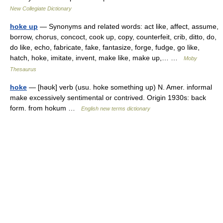
New Collegiate Dictionary
hoke up
— Synonyms and related words: act like, affect, assume,
borrow, chorus, concoct, cook up, copy, counterfeit, crib, ditto, do,
do like, echo, fabricate, fake, fantasize, forge, fudge, go like,
hatch, hoke, imitate, invent, make like, make up,… …
Moby
Thesaurus
hoke
— [həʊk] verb (usu. hoke something up) N. Amer. informal
make excessively sentimental or contrived. Origin 1930s: back
form. from hokum …
English new terms dictionary