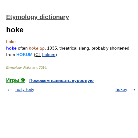
Etymology dictionary
hoke
hoke
hoke
often
hoke up
, 1935, theatrical slang, probably shortened
from
HOKUM
(
Cf.
hokum
).
Etymology dictionary
.
2014
.
Игры ⚽
Поможем написать курсовую
hoity-toity
hokey