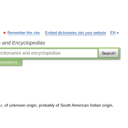
Remember this site
Embed dictionaries into your website
EN
s and Encyclopedias
Search!
erpretations
pa
,
of
unknown
origin
,
probably
of
South
American
Indian
origin
,