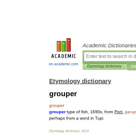
Academic Dictionarie
en-academic.com
Etymology dictionary
Int
Etymology dictionary
grouper
grouper
grouper
type
of
fish
,
1690s
,
from
Port
.
garu
perhaps
from
a
word
in
Tupi
.
Etymology
dictionary
.
2014
.