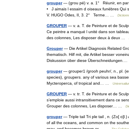
grouper
— (grou pé) v. a. 1° Réunir, en parl
• J aimais l essaim d oiseaux funèbres Qui sur
V. HUGO Odes, II, 3. 2° Terme… …
Dictionn
GROUPER
— v. a. T. de Peinture et de Sculp
Ce peintre a manqué l unité dans son tableau
des colonnes, Les disposer deux à deux …
Grouper
— Die Artikel Diagnosis Related G
thematisch. Hilf mit, die Artikel besser vone
Diskussion über diese Überschneidungen
grouper
— grouper1 /grooh peuhr/, n., pl. (es
species), groupers. any of various sea basse
Mycteroperca, of tropical and… …
Universali
GROUPER
— v. tr. T. de Peinture et de Sculp
s’emploie aussi intransitivement dans ce sen
Grouper des colonnes, Les disposer… …
Di
grouper
— Triple tail Tri ple tail , n. (Zo[ o
of all the oceans, and common on the southern
gray, and becomes brown or… …