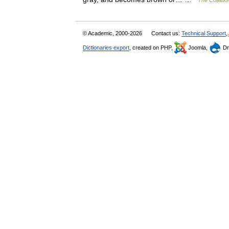
The Collabor
© Academic, 2000-2026
Contact us:
Technical Support
,
Dictionaries export
, created on PHP,
Joomla,
Dr