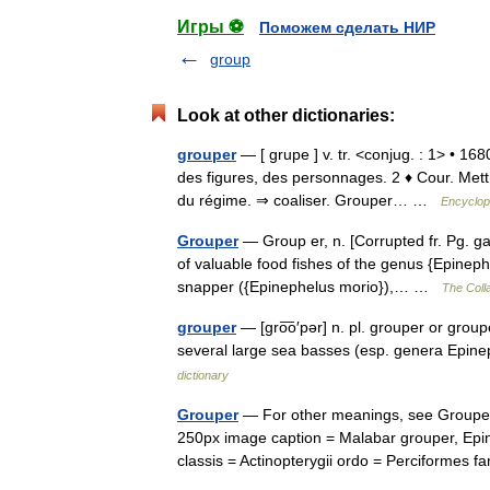
Игры ⚽
Поможем сделать НИР
group
Look at other dictionaries:
grouper
— [ grupe ] v. tr. <conjug. : 1> • 1
des figures, des personnages. 2 ♦ Cour. Mett
du régime. ⇒ coaliser. Grouper… …
Encyclop
Grouper
— Group er, n. [Corrupted fr. Pg. ga
of valuable food fishes of the genus {Epinephe
snapper ({Epinephelus morio}),… …
The Colla
grouper
— [gro͞o′pər] n. pl. grouper or grou
several large sea basses (esp. genera Epi
dictionary
Grouper
— For other meanings, see Grouper
250px image caption = Malabar grouper, Epi
classis = Actinopterygii ordo = Perciformes