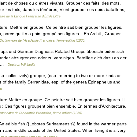
ant de choses ou d êtres vivants. Grouper des faits, des mots.
 les toits, dans les ténèbres, Vient grouper ses noirs bataillons,
aire de la Langue Française d'Émile Littré
ture. Mettre en groupe. Ce peintre sait bien grouper les figures.
, parce qu il n a point groupé ses figures. En Archit., Grouper
Dictionnaire de l'Academie Francaise, 7eme edition (1835)
roups und German Diagnosis Related Groups überschneiden sich
inander abzugrenzen oder zu vereinigen. Beteilige dich dazu an der
.… …
Deutsch Wikipedia
p. collectively) grouper, (esp. referring to two or more kinds or
s of the family Serranidae, esp. of the genera Epinephelus and
um
ture Mettre en groupe. Ce peintre sait bien grouper les figures. Il
s : Ces figures groupent bien ensemble. En termes d’Architecture,
ctionnaire de l'Academie Francaise, 8eme edition (1935)
]l.) An edible fish ({Lobotes Surinamensis}) found in the warmer parts
 and middle coasts of the United States. When living it is silvery