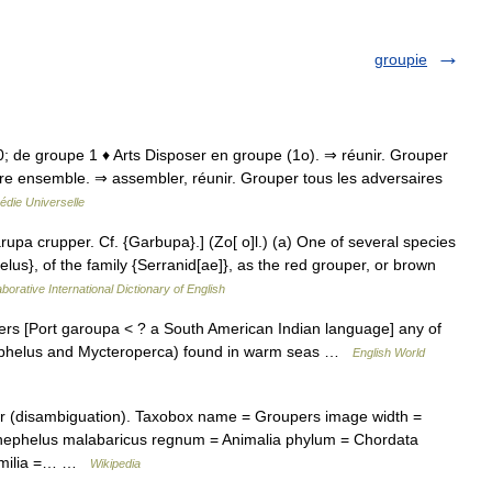
groupie
680; de groupe 1 ♦ Arts Disposer en groupe (1o). ⇒ réunir. Grouper
re ensemble. ⇒ assembler, réunir. Grouper tous les adversaires
édie Universelle
rupa crupper. Cf. {Garbupa}.] (Zo[ o]l.) (a) One of several species
lus}, of the family {Serranid[ae]}, as the red grouper, or brown
borative International Dictionary of English
pers [Port garoupa < ? a South American Indian language] any of
nephelus and Mycteroperca) found in warm seas …
English World
 (disambiguation). Taxobox name = Groupers image width =
nephelus malabaricus regnum = Animalia phylum = Chordata
 familia =… …
Wikipedia