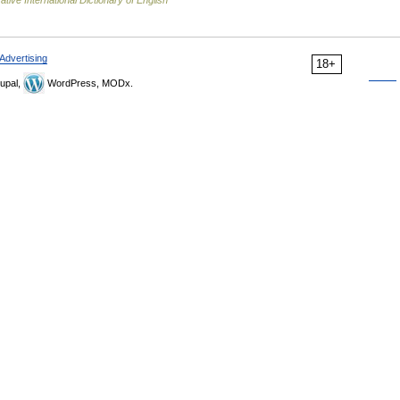
ative International Dictionary of English
Advertising
18+
upal,
WordPress, MODx.