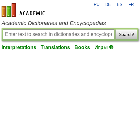
RU
DE
ES
FR
en-academic.com
Academic Dictionaries and Encyclopedias
Search!
Interpretations
Translations
Books
Игры ⚽