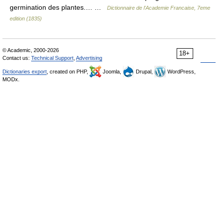
germination des plantes.… …
Dictionnaire de l'Academie Francaise, 7eme
edition (1835)
© Academic, 2000-2026
18+
Contact us:
Technical Support
,
Advertising
Dictionaries export
, created on PHP,
Joomla,
Drupal,
WordPress,
MODx.