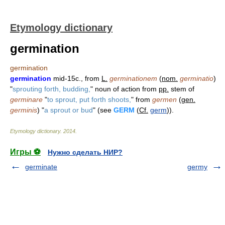
Etymology dictionary
germination
germination
germination
mid-15c., from
L.
germinationem
(
nom.
germinatio
)
"
sprouting forth, budding,
" noun of action from
pp.
stem of
germinare
"
to sprout, put forth shoots,
" from
germen
(
gen.
germinis
) "
a sprout or bud
" (see
GERM
(
Cf.
germ
)).
Etymology dictionary
.
2014
.
Игры ⚽
Нужно сделать НИР?
germinate
germy