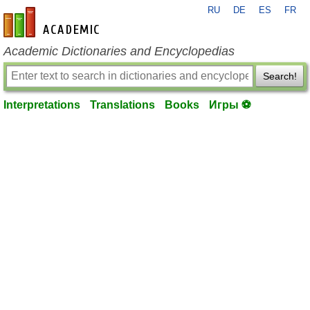
RU
DE
ES
FR
en-academic.com
Academic Dictionaries and Encyclopedias
Search!
Interpretations
Translations
Books
Игры ⚽