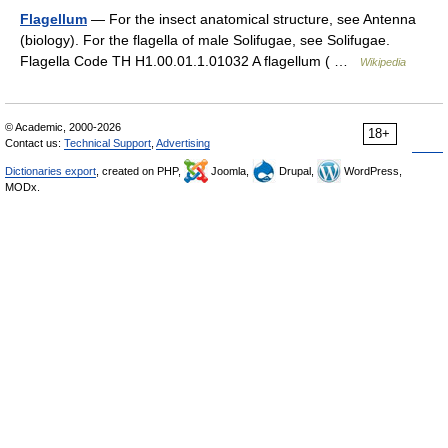
Flagellum
— For the insect anatomical structure, see Antenna
(biology). For the flagella of male Solifugae, see Solifugae.
Flagella Code TH H1.00.01.1.01032 A flagellum ( …
Wikipedia
© Academic, 2000-2026
18+
Contact us:
Technical Support
,
Advertising
Dictionaries export
, created on PHP,
Joomla,
Drupal,
WordPress,
MODx.