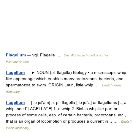
Flagellum
— vgl. Flagelle …
Das Wörterbuch medizinischer
Fachausdrücke
flagellum
— ► NOUN (pl. flagella) Biology ▪ a microscopic whip
like appendage which enables many protozoans, bacteria, and
spermatozoa to swim. ORIGIN Latin, little whip …
English terms
dictionary
flagellum
— [flə jel′əm] n. pl. flagella [flə jel′ə] or flagellums [L, a
whip: see FLAGELLATE] 1. a whip 2. Biol. a whiplike part or
process of some cells, esp. of certain bacteria, protozoans, etc.,
that is an organ of locomotion or produces a current in… …
English
World dictionary