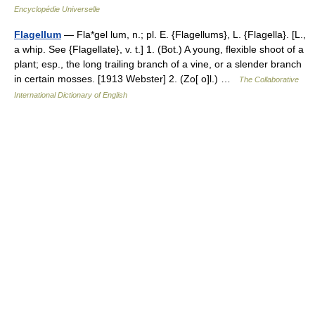
Encyclopédie Universelle
Flagellum
— Fla*gel lum, n.; pl. E. {Flagellums}, L. {Flagella}. [L.,
a whip. See {Flagellate}, v. t.] 1. (Bot.) A young, flexible shoot of a
plant; esp., the long trailing branch of a vine, or a slender branch
in certain mosses. [1913 Webster] 2. (Zo[ o]l.) …
The Collaborative
International Dictionary of English