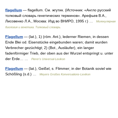
flagellum
— flagellum. См. жгутик. (Источник: «Англо русский
толковый словарь генетических терминов». Арефьев В.А.,
Лисовенко Л.А., Москва: Изд во ВНИРО, 1995 г.) …
Молекулярная
биология и генетика. Толковый словарь.
Flagellum
— (lat.), 1) (röm. Ant.), lederner Riemen, in dessen
Ende Blei od. Eisenstücke eingebunden waren; damit wurden
Verbrecher gezüchtigt; 2) (Bot., Ausläufer), ein langer
fadenförmiger Trieb, der oben aus der Wurzel entspringt u. unter
der Erde… …
Pierer's Universal-Lexikon
Flagellum
— (lat.), Geißel, s. Flimmer; in der Botanik soviel wie
Schößling (s.d.) …
Meyers Großes Konversations-Lexikon