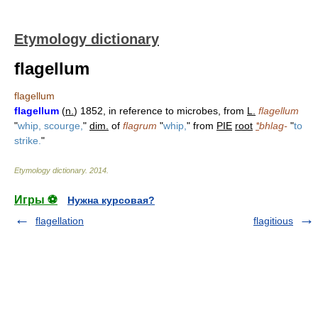
Etymology dictionary
flagellum
flagellum
flagellum
(
n.
) 1852, in reference to microbes, from
L.
flagellum
"
whip, scourge,
"
dim.
of
flagrum
"
whip,
" from
PIE
root
*
bhlag-
"
to
strike.
"
Etymology dictionary
.
2014
.
Игры ⚽
Нужна курсовая?
flagellation
flagitious