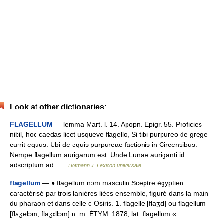
Look at other dictionaries:
FLAGELLUM
— lemma Mart. l. 14. Apopn. Epigr. 55. Proficies
nibil, hoc caedas licet usqueve flagello, Si tibi purpureo de grege
currit equus. Ubi de equis purpureae factionis in Circensibus.
Nempe flagellum aurigarum est. Unde Lunae auriganti id
adscriptum ad …
Hofmann J. Lexicon universale
flagellum
— ● flagellum nom masculin Sceptre égyptien
caractérisé par trois lanières liées ensemble, figuré dans la main
du pharaon et dans celle d Osiris. 1. flagelle [flaʒɛl] ou flagellum
[flaʒelɔm; flaʒɛllɔm] n. m. ÉTYM. 1878; lat. flagellum « …