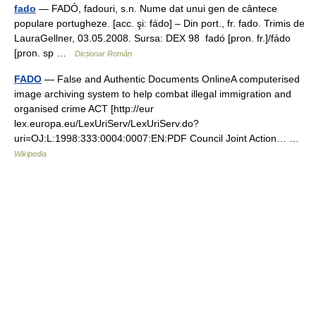
fado
— FADÓ, fadouri, s.n. Nume dat unui gen de cântece
populare portugheze. [acc. şi: fádo] – Din port., fr. fado. Trimis de
LauraGellner, 03.05.2008. Sursa: DEX 98 fadó [pron. fr.]/fádo
[pron. sp …
Dicționar Român
FADO
— False and Authentic Documents OnlineA computerised
image archiving system to help combat illegal immigration and
organised crime ACT [http://eur
lex.europa.eu/LexUriServ/LexUriServ.do?
uri=OJ:L:1998:333:0004:0007:EN:PDF Council Joint Action… …
Wikipedia