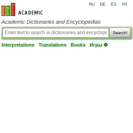
RU
DE
ES
FR
en-academic.com
Academic Dictionaries and Encyclopedias
Search!
Interpretations
Translations
Books
Игры ⚽