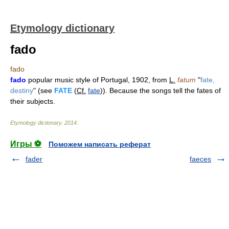
Etymology dictionary
fado
fado
fado
popular music style of Portugal, 1902, from
L.
fatum
"
fate,
destiny
" (see
FATE
(
Cf.
fate
)). Because the songs tell the fates of
their subjects.
Etymology dictionary
.
2014
.
Игры ⚽
Поможем написать реферат
fader
faeces