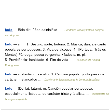
fado
— fãdo dkt. Fãdo daininiñkė …
Bendrinės lietuvių kalbos žodyno
antraštynas
fado
— s. m. 1. Destino; sorte; fortuna. 2. Música, dança e canto
populares portugueses. 3. Vida de alcouce. 4. [Portugal: Trás os
Montes] Pândega, pouca vergonha. • fados s. m. pl.
5. Providência; fatalidade. 6. Fim de vida …
Dicionário da Língua
Portuguesa
fado
— sustantivo masculino 1. Canción popular portuguesa de
carácter melancólico …
Diccionario Salamanca de la Lengua Española
fado
— (Del lat. fatum). m. Canción popular portuguesa,
especialmente lisboeta, de carácter triste y fatalista …
Diccionario de
la lengua española