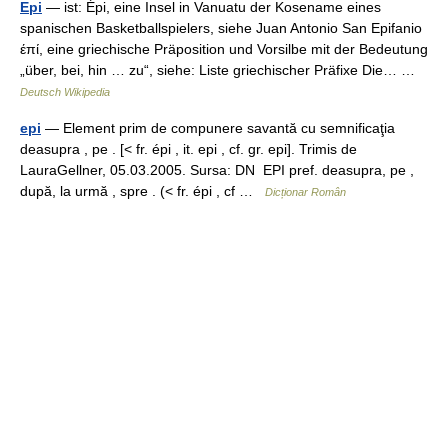
Epi
— ist: Épi, eine Insel in Vanuatu der Kosename eines
spanischen Basketballspielers, siehe Juan Antonio San Epifanio
έπί, eine griechische Präposition und Vorsilbe mit der Bedeutung
„über, bei, hin … zu“, siehe: Liste griechischer Präfixe Die… …
Deutsch Wikipedia
epi
— Element prim de compunere savantă cu semnificaţia
deasupra , pe . [< fr. épi , it. epi , cf. gr. epi]. Trimis de
LauraGellner, 05.03.2005. Sursa: DN EPI pref. deasupra, pe ,
după, la urmă , spre . (< fr. épi , cf …
Dicționar Român