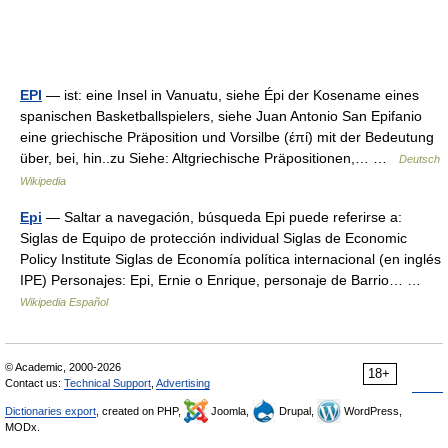
EPI
— ist: eine Insel in Vanuatu, siehe Épi der Kosename eines
spanischen Basketballspielers, siehe Juan Antonio San Epifanio
eine griechische Präposition und Vorsilbe (έπί) mit der Bedeutung
über, bei, hin..zu Siehe: Altgriechische Präpositionen,… …
Deutsch
Wikipedia
Epi
— Saltar a navegación, búsqueda Epi puede referirse a:
Siglas de Equipo de protección individual Siglas de Economic
Policy Institute Siglas de Economía política internacional (en inglés
IPE) Personajes: Epi, Ernie o Enrique, personaje de Barrio… …
Wikipedia Español
© Academic, 2000-2026
18+
Contact us:
Technical Support
,
Advertising
Dictionaries export
, created on PHP,
Joomla,
Drupal,
WordPress,
MODx.