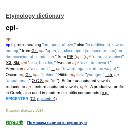
Etymology dictionary
epi-
epi-
epi-
prefix meaning "
on, upon, above,
" also "
in addition to; toward,
among,
" from
Gk.
epi
"
upon, at, close upon (in space or time), on
the occasion of, in addition,
" from
PIE
*
epi
,
*
opi
"
near, at, against
"
(
Cf.
Skt.
api
"
also, besides;
" Avestan
aipi
"
also, to, toward;
"
Armenian
ev
"
also, and;
"
L.
ob
"
toward, against, in the way of;
"
Oscan
op
,
Gk.
opi-
"
behind;
" Hittite
appizzis
"
younger;
"
Lith.
ap-
"
about, near;
"
O.C.S.
ob
"
on
"). Before unaspirated vowels,
reduced to
ep-
; before aspirated vowels,
eph-
. A productive prefix
in Greek; also used in modern scientific compounds (
e.g.
EPICENTER
(
Cf.
epicenter
)).
Etymology dictionary
.
2014
.
Игры ⚽
Поможем написать курсовую