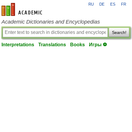
RU
DE
ES
FR
en-academic.com
Academic Dictionaries and Encyclopedias
Search!
Interpretations
Translations
Books
Игры ⚽