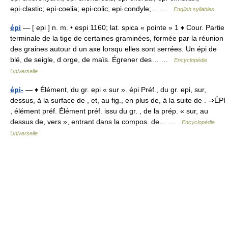
epi·clastic; epi·coelia; epi·colic; epi·condyle;… …
English syllables
épi
— [ epi ] n. m. • espi 1160; lat. spica « pointe » 1 ♦ Cour. Partie
terminale de la tige de certaines graminées, formée par la réunion
des graines autour d un axe lorsqu elles sont serrées. Un épi de
blé, de seigle, d orge, de maïs. Égrener des… …
Encyclopédie
Universelle
épi-
— ♦ Élément, du gr. epi « sur ». épi Préf., du gr. epi, sur,
dessus, à la surface de , et, au fig., en plus de, à la suite de . ⇒ÉPI
, élément préf. Élément préf. issu du gr. , de la prép. « sur, au
dessus de, vers », entrant dans la compos. de… …
Encyclopédie
Universelle