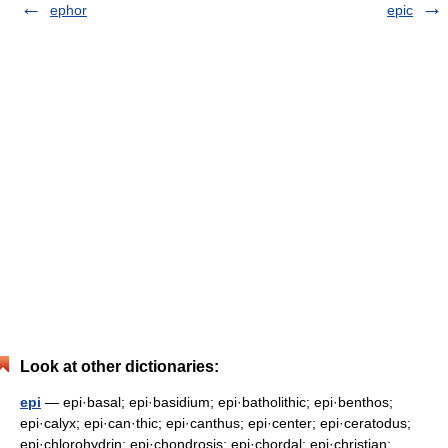
ephor
epic
Look at other dictionaries:
epi
— epi·basal; epi·basidium; epi·batholithic; epi·benthos;
epi·calyx; epi·can·thic; epi·canthus; epi·center; epi·ceratodus;
epi·chlorohydrin; epi·chondrosis; epi·chordal; epi·christian;