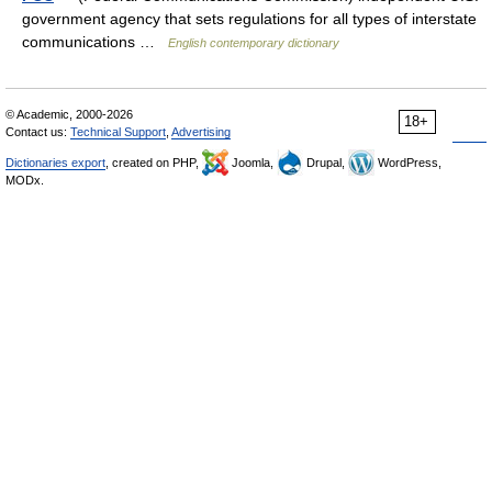
government agency that sets regulations for all types of interstate
communications …
English contemporary dictionary
© Academic, 2000-2026
18+
Contact us:
Technical Support
,
Advertising
Dictionaries export
, created on PHP,
Joomla,
Drupal,
WordPress,
MODx.