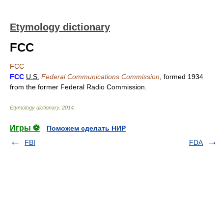
Etymology dictionary
FCC
FCC
FCC
U.S.
Federal Communications Commission
, formed 1934
from the former Federal Radio Commission.
Etymology dictionary
.
2014
.
Игры ⚽
Поможем сделать НИР
FBI
FDA