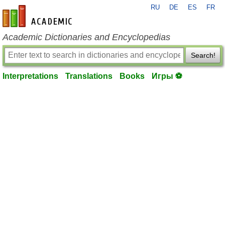
RU
DE
ES
FR
en-academic.com
Academic Dictionaries and Encyclopedias
Search!
Interpretations
Translations
Books
Игры ⚽