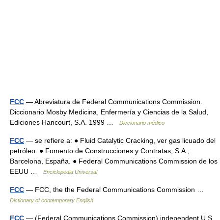
FCC
— Abreviatura de Federal Communications Commission.
Diccionario Mosby Medicina, Enfermería y Ciencias de la Salud,
Ediciones Hancourt, S.A. 1999 …
Diccionario médico
FCC
— se refiere a: ● Fluid Catalytic Cracking, ver gas licuado del
petróleo. ● Fomento de Construcciones y Contratas, S.A.,
Barcelona, España. ● Federal Communications Commission de los
EEUU …
Enciclopedia Universal
FCC
— FCC, the the Federal Communications Commission …
Dictionary of contemporary English
FCC
— (Federal Communications Commission) independent U.S.