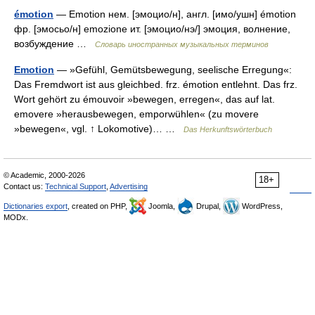
émotion
— Emotion нем. [эмоцио/н], англ. [имо/ушн] émotion
фр. [эмосьо/н] emozione ит. [эмоцио/нэ/] эмоция, волнение,
возбуждение …
Словарь иностранных музыкальных терминов
Emotion
— »Gefühl, Gemütsbewegung, seelische Erregung«:
Das Fremdwort ist aus gleichbed. frz. émotion entlehnt. Das frz.
Wort gehört zu émouvoir »bewegen, erregen«, das auf lat.
emovere »herausbewegen, emporwühlen« (zu movere
»bewegen«, vgl. ↑ Lokomotive)… …
Das Herkunftswörterbuch
© Academic, 2000-2026
18+
Contact us:
Technical Support
,
Advertising
Dictionaries export
, created on PHP,
Joomla,
Drupal,
WordPress,
MODx.