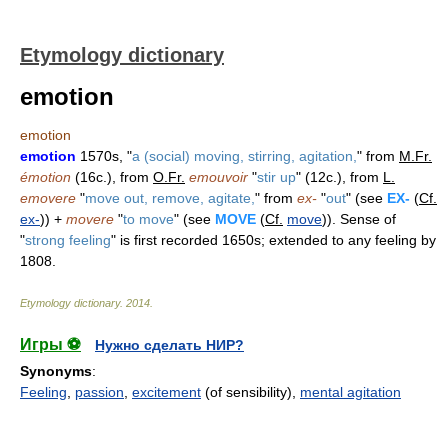
Etymology dictionary
emotion
emotion
emotion
1570s, "
a (social) moving, stirring, agitation,
" from
M.Fr.
émotion
(16c.), from
O.Fr.
emouvoir
"
stir up
" (12c.), from
L.
emovere
"
move out, remove, agitate,
" from
ex-
"
out
" (see
EX-
(
Cf.
ex-
)) +
movere
"
to move
" (see
MOVE
(
Cf.
move
)). Sense of
"
strong feeling
" is first recorded 1650s; extended to any feeling by
1808.
Etymology dictionary
.
2014
.
Игры ⚽
Нужно сделать НИР?
Synonyms
:
Feeling
,
passion
,
excitement
(of sensibility),
mental agitation