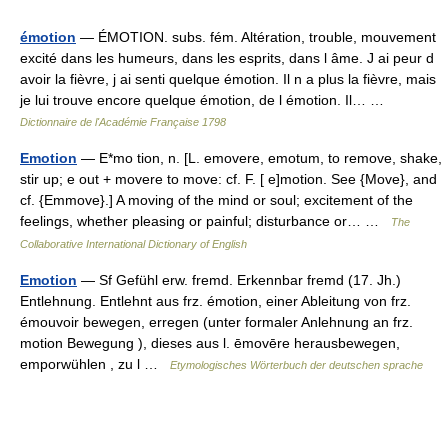
émotion
— ÉMOTION. subs. fém. Altération, trouble, mouvement
excité dans les humeurs, dans les esprits, dans l âme. J ai peur d
avoir la fièvre, j ai senti quelque émotion. Il n a plus la fièvre, mais
je lui trouve encore quelque émotion, de l émotion. Il… …
Dictionnaire de l'Académie Française 1798
Emotion
— E*mo tion, n. [L. emovere, emotum, to remove, shake,
stir up; e out + movere to move: cf. F. [ e]motion. See {Move}, and
cf. {Emmove}.] A moving of the mind or soul; excitement of the
feelings, whether pleasing or painful; disturbance or… …
The
Collaborative International Dictionary of English
Emotion
— Sf Gefühl erw. fremd. Erkennbar fremd (17. Jh.)
Entlehnung. Entlehnt aus frz. émotion, einer Ableitung von frz.
émouvoir bewegen, erregen (unter formaler Anlehnung an frz.
motion Bewegung ), dieses aus l. ēmovēre herausbewegen,
emporwühlen , zu l …
Etymologisches Wörterbuch der deutschen sprache