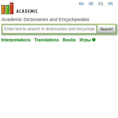
RU
DE
ES
FR
en-academic.com
Academic Dictionaries and Encyclopedias
Search!
Interpretations
Translations
Books
Игры ⚽