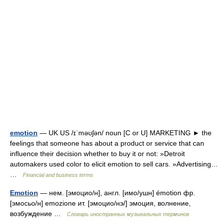
emotion
— UK US /ɪˈməʊʃən/ noun [C or U] MARKETING ► the
feelings that someone has about a product or service that can
influence their decision whether to buy it or not: »Detroit
automakers used color to elicit emotion to sell cars. »Advertising…
…
Financial and business terms
Emotion
— нем. [эмоцио/н], англ. [имо/ушн] émotion фр.
[эмосьо/н] emozione ит. [эмоцио/нэ/] эмоция, волнение,
возбуждение …
Словарь иностранных музыкальных терминов