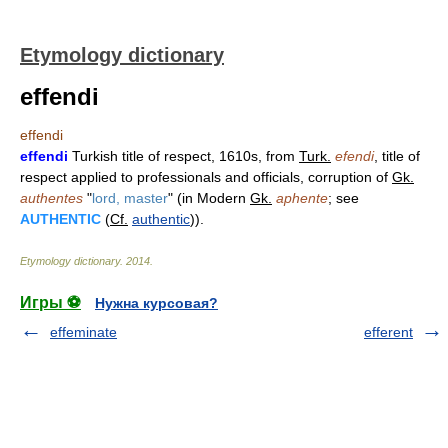
Etymology dictionary
effendi
effendi
effendi
Turkish title of respect, 1610s, from
Turk.
efendi
, title of
respect applied to professionals and officials, corruption of
Gk.
authentes
"
lord, master
" (in Modern
Gk.
aphente
; see
AUTHENTIC
(
Cf.
authentic
)).
Etymology dictionary
.
2014
.
Игры ⚽
Нужна курсовая?
effeminate
efferent