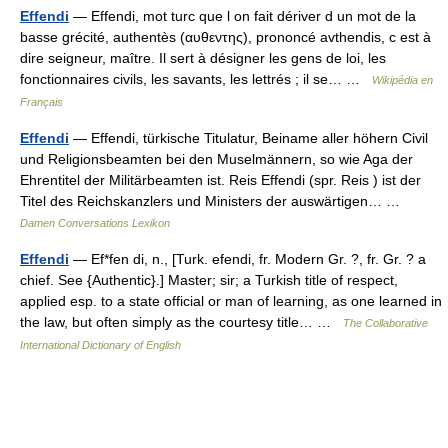
Effendi
— Effendi, mot turc que l on fait dériver d un mot de la
basse grécité, authentès (αυθεντης), prononcé avthendis, c est à
dire seigneur, maître. Il sert à désigner les gens de loi, les
fonctionnaires civils, les savants, les lettrés ; il se… …
Wikipédia en
Français
Effendi
— Effendi, türkische Titulatur, Beiname aller höhern Civil
und Religionsbeamten bei den Muselmännern, so wie Aga der
Ehrentitel der Militärbeamten ist. Reis Effendi (spr. Reis ) ist der
Titel des Reichskanzlers und Ministers der auswärtigen… …
Damen Conversations Lexikon
Effendi
— Ef*fen di, n., [Turk. efendi, fr. Modern Gr. ?, fr. Gr. ? a
chief. See {Authentic}.] Master; sir; a Turkish title of respect,
applied esp. to a state official or man of learning, as one learned in
the law, but often simply as the courtesy title… …
The Collaborative
International Dictionary of English