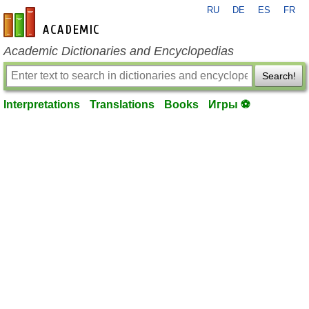
RU
DE
ES
FR
en-academic.com
Academic Dictionaries and Encyclopedias
Search!
Interpretations
Translations
Books
Игры ⚽