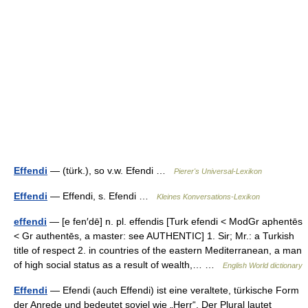
Effendi
— (türk.), so v.w. Efendi …
Pierer's Universal-Lexikon
Effendi
— Effendi, s. Efendi …
Kleines Konversations-Lexikon
effendi
— [e fen′dē] n. pl. effendis [Turk efendi < ModGr aphentēs
< Gr authentēs, a master: see AUTHENTIC] 1. Sir; Mr.: a Turkish
title of respect 2. in countries of the eastern Mediterranean, a man
of high social status as a result of wealth,… …
English World dictionary
Effendi
— Efendi (auch Effendi) ist eine veraltete, türkische Form
der Anrede und bedeutet soviel wie „Herr“. Der Plural lautet