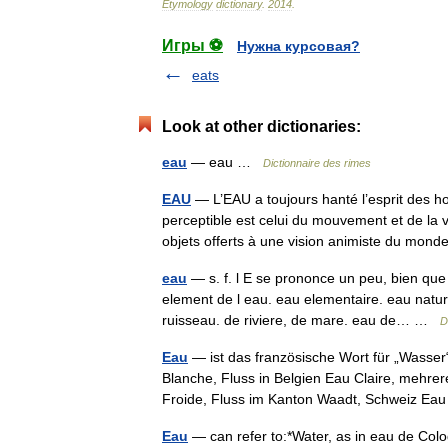
Etymology
dictionary
.
2014
.
Игры ⚽
Нужна курсовая?
eats
Look at other dictionaries:
eau
— eau …
Dictionnaire des rimes
EAU
— L’EAU a toujours hanté l’esprit des h
perceptible est celui du mouvement et de la v
objets offerts à une vision animiste du mo
eau
— s. f. l E se prononce un peu, bien que
element de l eau. eau elementaire. eau nature
ruisseau. de riviere, de mare. eau de… …
D
Eau
— ist das französische Wort für „Wass
Blanche, Fluss in Belgien Eau Claire, mehre
Froide, Fluss im Kanton Waadt, Schweiz E
Eau
— can refer to:*Water, as in eau de Colo