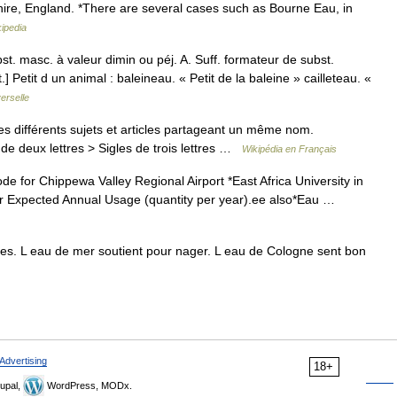
nshire, England. *There are several cases such as Bourne Eau, in
ipedia
st. masc. à valeur dimin ou péj. A. Suff. formateur de subst.
 Petit d un animal : baleineau. « Petit de la baleine » cailleteau. «
erselle
 différents sujets et articles partageant un même nom.
de deux lettres > Sigles de trois lettres …
Wikipédia en Français
de for Chippewa Valley Regional Airport *East Africa University in
or Expected Annual Usage (quantity per year).ee also*Eau …
s. L eau de mer soutient pour nager. L eau de Cologne sent bon
Advertising
18+
upal,
WordPress, MODx.