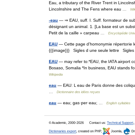
Eau, a tributary of the River Trent in Lincol
Lincolnshire and The Fens where eau …
Wik
-eau
— ⇒ EAU, suff. I. Suff. formateur de sub
désignant un animal. 1. [La base est un subst.]
Petit de la caille » carpeau …
Encyclopédie Univ
EAU
— Cette page d’homonymie répertorie les
{{{image}}} Sigles d une seule lettre Sigles 
EAU
— may refer to:*EAU, the IATA airport co
Bosaso, Somalia *In business, EAU stands f
Wikipedia
eau
— EAU: L eau de Paris donne des colique
…
Dictionnaire des idées reçues
eau
— eau; gas·per·eau; …
English syllables
© Academic, 2000-2026
Contact us:
Technical Support
,
Dictionaries export
, created on PHP,
Joomla,
Dr