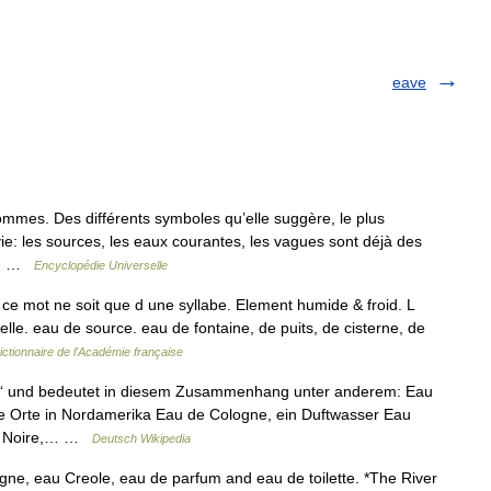
eave
ommes. Des différents symboles qu’elle suggère, le plus
ie: les sources, les eaux courantes, les vagues sont déjà des
nde …
Encyclopédie Universelle
 ce mot ne soit que d une syllabe. Element humide & froid. L
lle. eau de source. eau de fontaine, de puits, de cisterne, de
ictionnaire de l'Académie française
er“ und bedeutet in diesem Zusammenhang unter anderem: Eau
re Orte in Nordamerika Eau de Cologne, ein Duftwasser Eau
au Noire,… …
Deutsch Wikipedia
gne, eau Creole, eau de parfum and eau de toilette. *The River