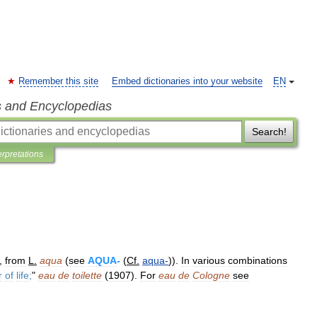
Remember this site
Embed dictionaries into your website
EN
s and Encyclopedias
Search!
erpretations
),
from
L
.
aqua
(
see
AQUA
-
(
Cf
.
aqua
-
)).
In
various
combinations
r
of
life
;
"
eau
de
toilette
(
1907
).
For
eau
de
Cologne
see