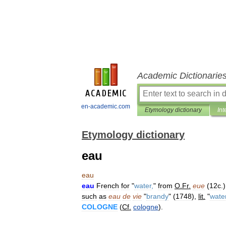
Academic Dictionarie
en-academic.com
Etymology dictionary
Int
Etymology dictionary
eau
eau
eau
French
for
"
water
,
"
from
O
.
Fr
.
eue
(
12c
.
such
as
eau
de
vie
"
brandy
" (
1748
),
lit
.
"
wate
COLOGNE
(
Cf
.
cologne
).