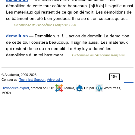
démolition de cette tour coûtera beaucoup. [b]f♛/b] Il signifie aussi
Les matériaux qui restent de ce qu on démolit. Les démolitions de
ce bâtiment ont été bien yendues. Il ne se dit en ce sens qu au…
…
Dictionnaire de l'Académie Française 1798
demolition
— Demolition. s. f. L action de demolir. La demolition
de cette tour coustera beaucoup. Il signifie aussi, Les materiaux
qui restent de ce qu on demolit. Le Roy luy a donné les
demolitions d un tel bastiment …
Dictionnaire de l'Académie française
© Academic, 2000-2026
18+
Contact us:
Technical Support
,
Advertising
Dictionaries export
, created on PHP,
Joomla,
Drupal,
WordPress,
MODx.