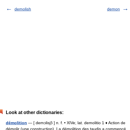
demolish
demon
Look at other dictionaries:
démolition
— [ demɔlisjɔ̃ ] n. f. • XIVe; lat. demolitio 1 ♦ Action de
démolir (une construction). La démolition des taudis a commencé.