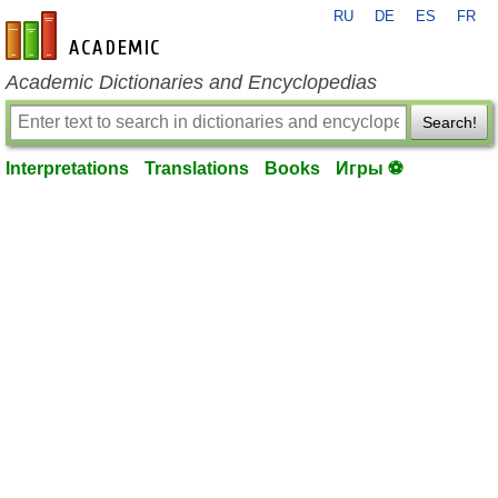
RU
DE
ES
FR
en-academic.com
Academic Dictionaries and Encyclopedias
Search!
Interpretations
Translations
Books
Игры ⚽