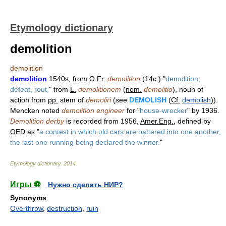
Etymology dictionary
demolition
demolition
demolition
1540s, from
O.Fr.
demolition
(14c.) "
demolition;
defeat, rout,
" from
L.
demolitionem
(
nom.
demolitio
), noun of
action from
pp.
stem of
demoliri
(see
DEMOLISH
(
Cf.
demolish
)).
Mencken noted
demolition engineer
for "
house-wrecker
" by 1936.
Demolition derby
is recorded from 1956,
Amer.Eng.
, defined by
OED
as "
a contest in which old cars are battered into one another,
the last one running being declared the winner.
"
Etymology dictionary
.
2014
.
Игры ⚽
Нужно сделать НИР?
Synonyms
:
Overthrow
,
destruction
,
ruin