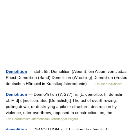
Demolition
— steht für: Demolition (Album), ein Album von Judas
Priest Demolition (Band) Demolition (Wrestling) Demolition (Erstes
deutsches Hörspiel in Kunstkopfstereofonie) …
Deutsch Wikipedia
Demolition
— Dem o*li tion (?; 277), n. [L. demolitio, fr. demoliri:
cf. F. d[ e]molition. See {Demolish}.] The act of overthrowing,
pulling down, or destroying a pile or structure; destruction by
violence; utter overthrow; opposed to construction; as, the… …
The Collaborative International Dictionary of English
demolition
— DEMOLITION. s. f. L action de démolir. La