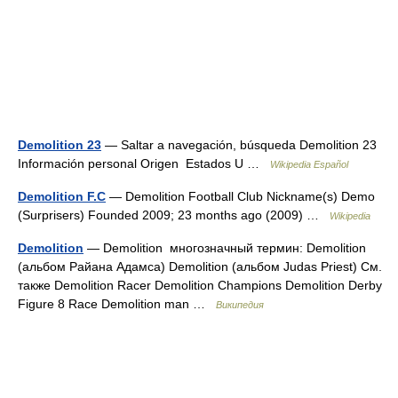
Demolition 23
— Saltar a navegación, búsqueda Demolition 23
Información personal Origen Estados U …
Wikipedia Español
Demolition F.C
— Demolition Football Club Nickname(s) Demo
(Surprisers) Founded 2009; 23 months ago (2009) …
Wikipedia
Demolition
— Demolition многозначный термин: Demolition
(альбом Райана Адамса) Demolition (альбом Judas Priest) См.
также Demolition Racer Demolition Champions Demolition Derby
Figure 8 Race Demolition man …
Википедия