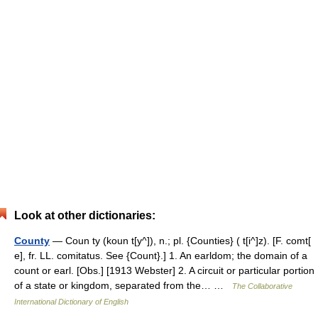
Look at other dictionaries:
County
— Coun ty (koun t[y^]), n.; pl. {Counties} ( t[i^]z). [F. comt[
e], fr. LL. comitatus. See {Count}.] 1. An earldom; the domain of a
count or earl. [Obs.] [1913 Webster] 2. A circuit or particular portion
of a state or kingdom, separated from the… …
The Collaborative
International Dictionary of English