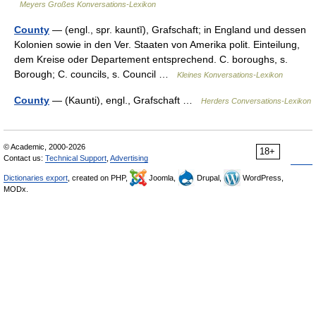
Meyers Großes Konversations-Lexikon
County
— (engl., spr. kauntĭ), Grafschaft; in England und dessen
Kolonien sowie in den Ver. Staaten von Amerika polit. Einteilung,
dem Kreise oder Departement entsprechend. C. boroughs, s.
Borough; C. councils, s. Council …
Kleines Konversations-Lexikon
County
— (Kaunti), engl., Grafschaft …
Herders Conversations-Lexikon
© Academic, 2000-2026
18+
Contact us:
Technical Support
,
Advertising
Dictionaries export
, created on PHP,
Joomla,
Drupal,
WordPress,
MODx.