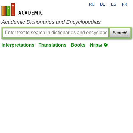
RU
DE
ES
FR
en-academic.com
Academic Dictionaries and Encyclopedias
Search!
Interpretations
Translations
Books
Игры ⚽