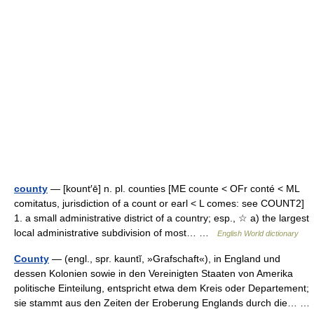
county
— [kount′ē] n. pl. counties [ME counte < OFr conté < ML
comitatus, jurisdiction of a count or earl < L comes: see COUNT2]
1. a small administrative district of a country; esp., ☆ a) the largest
local administrative subdivision of most… …
English World dictionary
County
— (engl., spr. kauntĭ, »Grafschaft«), in England und
dessen Kolonien sowie in den Vereinigten Staaten von Amerika
politische Einteilung, entspricht etwa dem Kreis oder Departement;
sie stammt aus den Zeiten der Eroberung Englands durch die… …