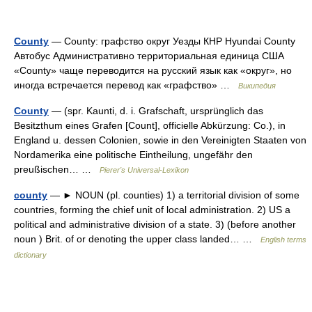
County
— County: графство округ Уезды КНР Hyundai County
Автобус Административно территориальная единица США
«County» чаще переводится на русский язык как «округ», но
иногда встречается перевод как «графство» …
Википедия
County
— (spr. Kaunti, d. i. Grafschaft, ursprünglich das
Besitzthum eines Grafen [Count], officielle Abkürzung: Co.), in
England u. dessen Colonien, sowie in den Vereinigten Staaten von
Nordamerika eine politische Eintheilung, ungefähr den
preußischen… …
Pierer's Universal-Lexikon
county
— ► NOUN (pl. counties) 1) a territorial division of some
countries, forming the chief unit of local administration. 2) US a
political and administrative division of a state. 3) (before another
noun ) Brit. of or denoting the upper class landed… …
English terms
dictionary