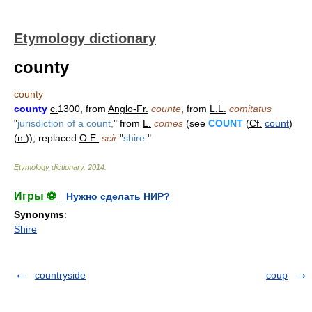
Etymology dictionary
county
county
county
c.
1300, from
Anglo-Fr.
counte
, from
L.L.
comitatus
"
jurisdiction of a count,
" from
L.
comes
(see
COUNT
(
Cf.
count
)
(
n.
)); replaced
O.E.
scir
"
shire.
"
Etymology dictionary
.
2014
.
Игры ⚽
Нужно сделать НИР?
Synonyms
:
Shire
countryside
coup