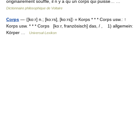
originairement souffle, il n y a qu un corps qui puisse… …
Dictionnaire philosophique de Voltaire
Corps
— 〈[ko:r] n.; [ko:rs], [ko:rs]〉 = Korps * * * Corps usw.: ↑
Korps usw. * * * Corps [koːr, französisch] das, / , 1) allgemein:
Körper …
Universal-Lexikon