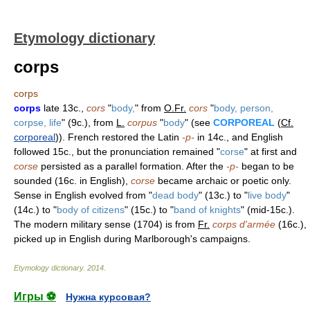
Etymology dictionary
corps
corps
corps
late 13c.,
cors
"
body,
" from
O.Fr.
cors
"
body, person,
corpse, life
" (9c.), from
L.
corpus
"
body
" (see
CORPOREAL
(
Cf.
corporeal
)). French restored the Latin
-p-
in 14c., and English
followed 15c., but the pronunciation remained "
corse
" at first and
corse
persisted as a parallel formation. After the
-p-
began to be
sounded (16c. in English),
corse
became archaic or poetic only.
Sense in English evolved from "
dead body
" (13c.) to "
live body
"
(14c.) to "
body of citizens
" (15c.) to "
band of knights
" (mid-15c.).
The modern military sense (1704) is from
Fr.
corps d'armée
(16c.),
picked up in English during Marlborough's campaigns.
Etymology dictionary
.
2014
.
Игры ⚽
Нужна курсовая?