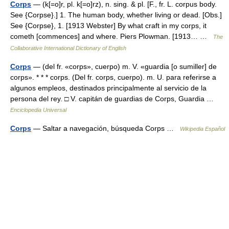
Corps
— (k[=o]r, pl. k[=o]rz), n. sing. & pl. [F., fr. L. corpus body.
See {Corpse}.] 1. The human body, whether living or dead. [Obs.]
See {Corpse}, 1. [1913 Webster] By what craft in my corps, it
cometh [commences] and where. Piers Plowman. [1913… …
The
Collaborative International Dictionary of English
Corps
— (del fr. «corps», cuerpo) m. V. «guardia [o sumiller] de
corps». * * * corps. (Del fr. corps, cuerpo). m. U. para referirse a
algunos empleos, destinados principalmente al servicio de la
persona del rey. □ V. capitán de guardias de Corps, Guardia …
Enciclopedia Universal
Corps
— Saltar a navegación, búsqueda Corps …
Wikipedia Español