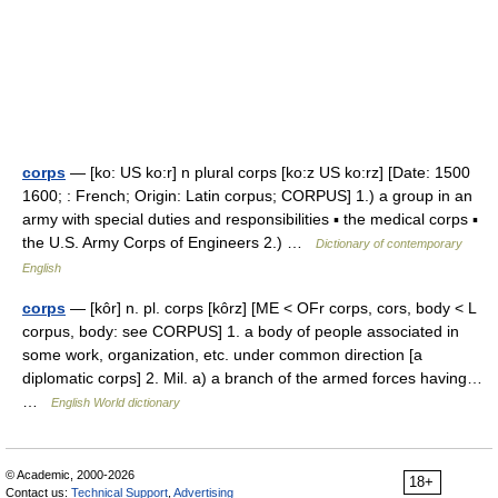
corps
— [ko: US ko:r] n plural corps [ko:z US ko:rz] [Date: 1500
1600; : French; Origin: Latin corpus; CORPUS] 1.) a group in an
army with special duties and responsibilities ▪ the medical corps ▪
the U.S. Army Corps of Engineers 2.) …
Dictionary of contemporary
English
corps
— [kôr] n. pl. corps [kôrz] [ME < OFr corps, cors, body < L
corpus, body: see CORPUS] 1. a body of people associated in
some work, organization, etc. under common direction [a
diplomatic corps] 2. Mil. a) a branch of the armed forces having…
…
English World dictionary
© Academic, 2000-2026
18+
Contact us:
Technical Support
,
Advertising