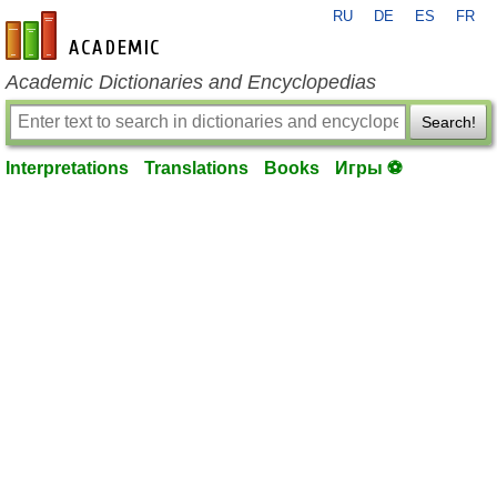
RU
DE
ES
FR
en-academic.com
Academic Dictionaries and Encyclopedias
Search!
Interpretations
Translations
Books
Игры ⚽