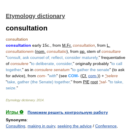
Etymology dictionary
consultation
consultation
consultation
early 15c., from
M.Fr.
consultation
, from
L.
consultationem
(
nom.
consultatio
), from
pp.
stem of
consultare
"
consult, ask counsel of; reflect, consider maturely,
" frequentative
of
consulere
"
to deliberate, consider,
" originally probably "
to call
together,
" as in
consulere senatum
"
to gather the senate
" (to ask
for advice), from
com-
"
with
" (see
COM-
(
Cf.
com-
)) +
*
selere
"
take, gather (the Senate) together,
" from
PIE
root
*
sal-
"
to take,
seize.
"
Etymology dictionary
.
2014
.
Игры ⚽
Поможем решить контрольную работу
Synonyms
:
Consulting
,
making in quiry
,
seeking the advice
/
Conference
,