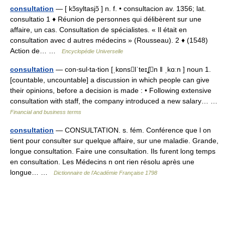
consultation
— [ kɔ̃syltasjɔ̃ ] n. f. • consultacion av. 1356; lat.
consultatio 1 ♦ Réunion de personnes qui délibèrent sur une
affaire, un cas. Consultation de spécialistes. « Il était en
consultation avec d autres médecins » (Rousseau). 2 ♦ (1548)
Action de… …
Encyclopédie Universelle
consultation
— con‧sul‧ta‧tion [ˌkɒnslˈteɪʆn ǁ ˌkɑːn ] noun 1.
[countable, uncountable] a discussion in which people can give
their opinions, before a decision is made : • Following extensive
consultation with staff, the company introduced a new salary… …
Financial and business terms
consultation
— CONSULTATION. s. fém. Conférence que l on
tient pour consulter sur quelque affaire, sur une maladie. Grande,
longue consultation. Faire une consultation. Ils furent long temps
en consultation. Les Médecins n ont rien résolu après une
longue… …
Dictionnaire de l'Académie Française 1798