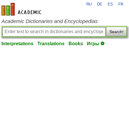
RU
DE
ES
FR
en-academic.com
Academic Dictionaries and Encyclopedias
Search!
Interpretations
Translations
Books
Игры ⚽