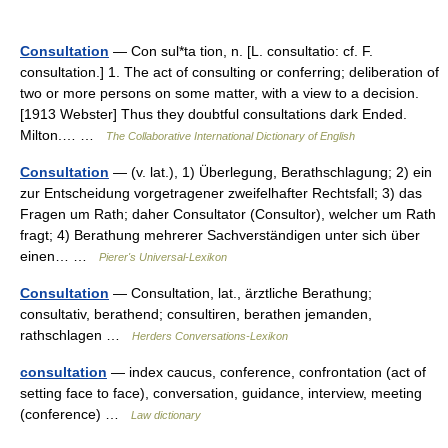
Consultation
— Con sul*ta tion, n. [L. consultatio: cf. F.
consultation.] 1. The act of consulting or conferring; deliberation of
two or more persons on some matter, with a view to a decision.
[1913 Webster] Thus they doubtful consultations dark Ended.
Milton.… …
The Collaborative International Dictionary of English
Consultation
— (v. lat.), 1) Überlegung, Berathschlagung; 2) ein
zur Entscheidung vorgetragener zweifelhafter Rechtsfall; 3) das
Fragen um Rath; daher Consultator (Consultor), welcher um Rath
fragt; 4) Berathung mehrerer Sachverständigen unter sich über
einen… …
Pierer's Universal-Lexikon
Consultation
— Consultation, lat., ärztliche Berathung;
consultativ, berathend; consultiren, berathen jemanden,
rathschlagen …
Herders Conversations-Lexikon
consultation
— index caucus, conference, confrontation (act of
setting face to face), conversation, guidance, interview, meeting
(conference) …
Law dictionary